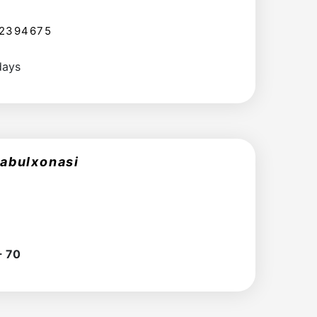
 2394675
days
qabulxonasi
- 70