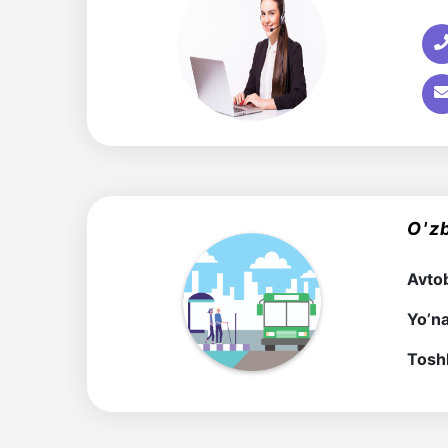
Академики
Академии
наук
O'z
Академики
Avtob
института
Yo’na
Tosh