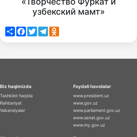
«Творчество Фуркат и
узбекский мамт»
Share
Facebook
Twitter
Telegram
Odnoklassniki
Biz haqimizda
Foydali havolalar
Tashkilot haqida
www.president.uz
Rahbariyat
www.gov.uz
Vakansiyalar
www.parliament.gov.uz
www.senat.gov.uz
www.my.gov.uz