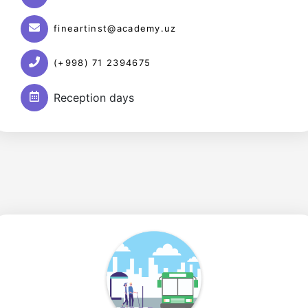
Академики
fineartinst@academy.uz
института
(+998) 71 2394675
Reception days