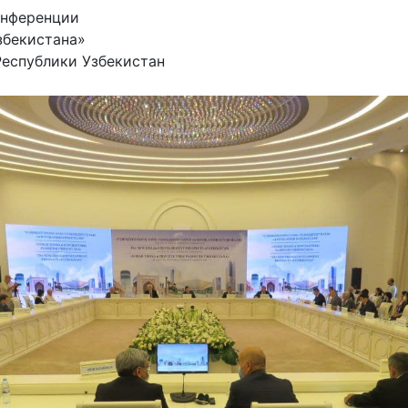
онференции
збекистана»
еспублики Узбекистан