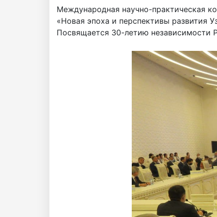
Международная научно-практическая к
«Новая эпоха и перспективы развития У
Посвящается 30-летию независимости Р
Академики
Академии
наук
Академики
института