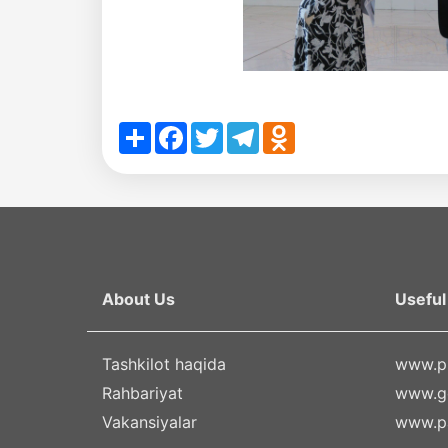
Share
Facebook
Twitter
Telegram
Odnoklassniki
About Us
Useful 
Tashkilot haqida
www.pr
Rahbariyat
www.g
Vakansiyalar
www.pa